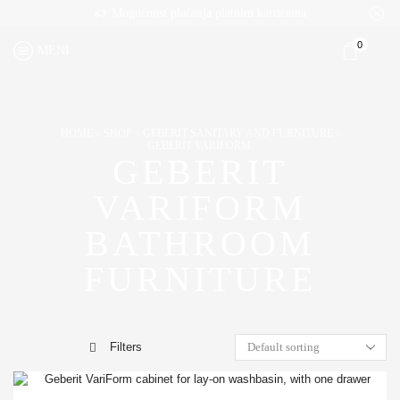
Mogućnost plaćanja platnim karticama
0
MENI
HOME
SHOP
GEBERIT SANITARY AND FURNITURE
GEBERIT VARIFORM
GEBERIT
VARIFORM
BATHROOM
FURNITURE
Filters