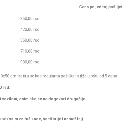
Cena po jednoj pošiljci
350,00 rsd
420,00 rsd
550,00 rsd
710,00 rsd
980,00 rsd
0x50 cm tretira se kao regularna pošiljka i stiže u roku od 5 dana
0 rsd.
i vozilom, o
sim ako se ne dogovori drugačije.
 rsd
(osim za tuš kade, sanitarije i nameštaj).