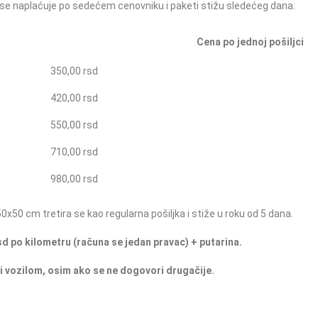
 se naplaćuje po sedećem cenovniku i paketi stižu sledećeg dana:
Cena po jednoj pošiljci
350,00 rsd
420,00 rsd
550,00 rsd
710,00 rsd
980,00 rsd
0x50 cm tretira se kao regularna pošiljka i stiže u roku od 5 dana.
sd po kilometru (računa se jedan pravac) + putarina.
i vozilom, o
sim ako se ne dogovori drugačije.