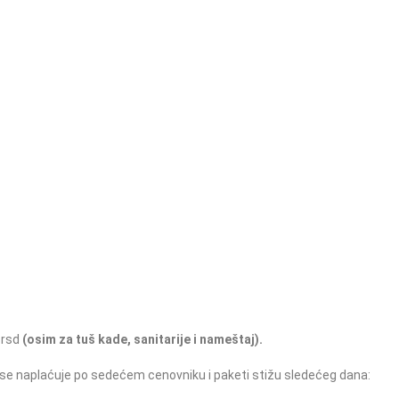
NASLOVNA
O NAMA
PRODAVNICA
BLO
HOME
DOSTAVA
 rsd
(osim za tuš kade, sanitarije i nameštaj).
 se naplaćuje po sedećem cenovniku i paketi stižu sledećeg dana: