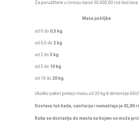
Za porudžbine u iznosu ispod 30.000,00 rsd dostava
Masa pošiljke
od 0 do
0,5 kg
od 0,5 do
2 kg
od 2 do
5 kg
od 5 do
10 kg
od 10 do
20 kg
Ukoliko paket prelazi masu od 20 kg ili dimenzije 60x5
Dostava tuš kada, sanitarija i nameštaja je 42,00 r
Roba se dostavlja do mesta na kojem se može prić