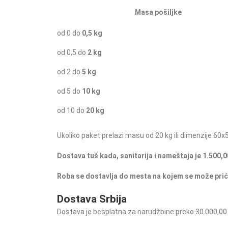
Masa pošiljke
od 0 do
0,5 kg
od 0,5 do
2 kg
od 2 do
5 kg
od 5 do
10 kg
od 10 do
20 kg
Ukoliko paket prelazi masu od 20 kg ili dimenzije 60x5
Dostava tuš kada, sanitarija i nameštaja je 1.500,0
Roba se dostavlja do mesta na kojem se može prić
Dostava Srbija
Dostava je besplatna za narudžbine preko 30.000,00