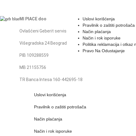
MI PIACE doo
Uslovi korišćenja
Pravilnik o zaštiti potrošača
Ovlašćeni Geberit servis
Način plaćanja
Način i rok isporuke
Višegradska 24 Beograd
Politika reklamacija i otkaz
Pravo Na Odustajanje
PIB 109288559
MB 21155756
TR Banca Intesa 160-442695-18
Uslovi korišćenja
Pravilnik o zaštiti potrošača
Način plaćanja
Način i rok isporuke