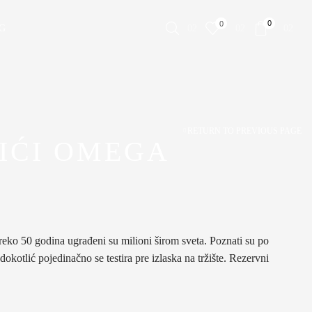
0
0
G
RETURN TO PREVIOUS PAGE
IĆI OMEGA
preko 50 godina ugrađeni su milioni širom sveta. Poznati su po
okotlić pojedinačno se testira pre izlaska na tržište. Rezervni