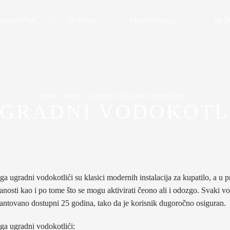
NASLOVNA
O NAMA
PRODAVNICA
BLO
HOME
SHOP
GEBERIT UGRADNI VODOKOTLIĆI
UGRADNI VODOKOTL
a ugradni vodokotlići su klasici modernih instalacija za kupatilo, a u 
nosti kao i po tome što se mogu aktivirati čeono ali i odozgo. Svaki vod
rantovano dostupni 25 godina, tako da je korisnik dugoročno osiguran.
a ugradni vodokotlići: