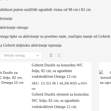
sibilnost putem različitih ugradnih visina od 98 cm i 82 cm
iviranje
ktiviranje odozgo
mega tipke za aktiviranje su posebno male, značajno manje od Geberit S
 Geberit daljinsko aktiviranje ispiranja
Geberit Duofix za konzolnu WC
šolju, 82 cm, sa ugradnim
vodokotlićem Omega 12 cm
SKU:
111.011.00.1
44,200
RSD
sa PDV-
om
Geberit Duofix element za konzolnu
WC šolju, 82 cm, sa ugradnim
vodokotlićem Omega 12 cm.