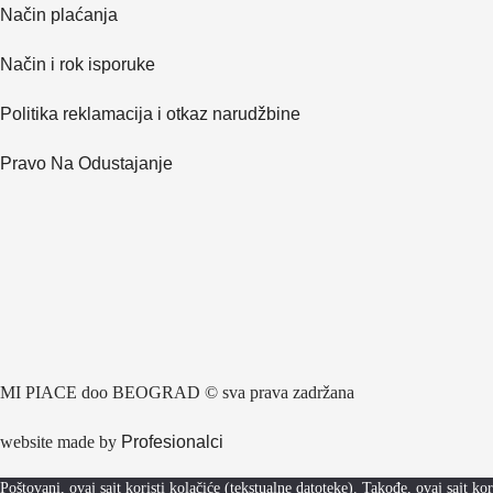
Način plaćanja
Način i rok isporuke
Politika reklamacija i otkaz narudžbine
Pravo Na Odustajanje
MI PIACE doo BEOGRAD © sva prava zadržana
website made by
Profesionalci
Poštovani, ovaj sajt koristi kolačiće (tekstualne datoteke). Takođe, ovaj sajt 