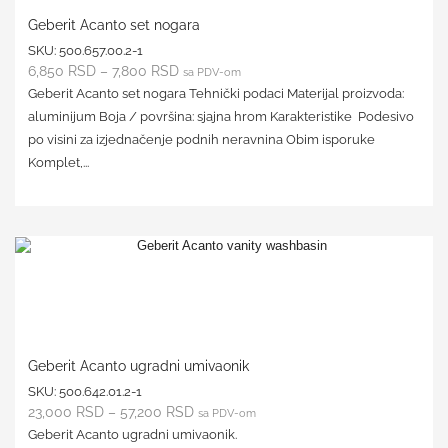
Geberit Acanto set nogara
SKU:
500.657.00.2-1
6,850
RSD
–
7,800
RSD
sa PDV-om
Geberit Acanto set nogara Tehnički podaci Materijal proizvoda:
aluminijum Boja / površina: sjajna hrom Karakteristike Podesivo
po visini za izjednačenje podnih neravnina Obim isporuke
Komplet,...
Geberit Acanto ugradni umivaonik
SKU:
500.642.01.2-1
23,000
RSD
–
57,200
RSD
sa PDV-om
Geberit Acanto ugradni umivaonik.