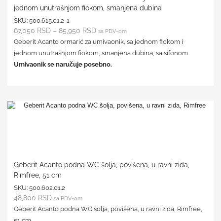
jednom unutrašnjom fiokom, smanjena dubina
SKU:
500.615.01.2-1
67,050
RSD
–
85,950
RSD
sa PDV-om
Geberit Acanto ormarić za umivaonik, sa jednom fiokom i
jednom unutrašnjom fiokom, smanjena dubina, sa sifonom.
Umivaonik se naručuje posebno.
Geberit Acanto podna WC šolja, povišena, u ravni zida,
Rimfree, 51 cm
SKU:
500.602.01.2
48,800
RSD
sa PDV-om
Geberit Acanto podna WC šolja, povišena, u ravni zida, Rimfree,
51 cm.