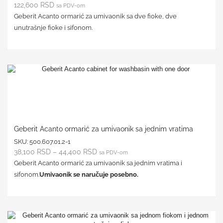
122,600
RSD
sa PDV-om
Geberit Acanto ormarić za umivaonik sa dve fioke, dve
unutrašnje fioke i sifonom.
Geberit Acanto ormarić za umivaonik sa jednim vratima
SKU:
500.607.01.2-1
38,100
RSD
–
44,400
RSD
sa PDV-om
Geberit Acanto ormarić za umivaonik sa jednim vratima i
sifonom.
Umivaonik se naručuje posebno.