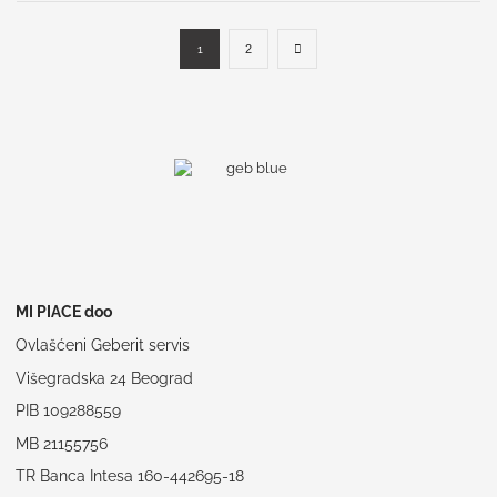
1
2
MI PIACE doo
Ovlašćeni Geberit servis
Višegradska 24 Beograd
PIB 109288559
MB 21155756
TR Banca Intesa 160-442695-18