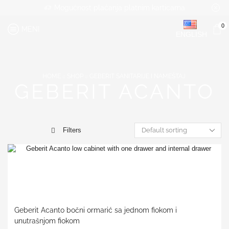
Mogućnost plaćanja platnim karticama
0
MENI
ENGLISH
HOME
SHOP
GEBERIT SANITARIJE I NAMEŠTAJ
GEBERIT ACANTO
Filters
Geberit Acanto bočni ormarić sa jednom fiokom i
unutrašnjom fiokom