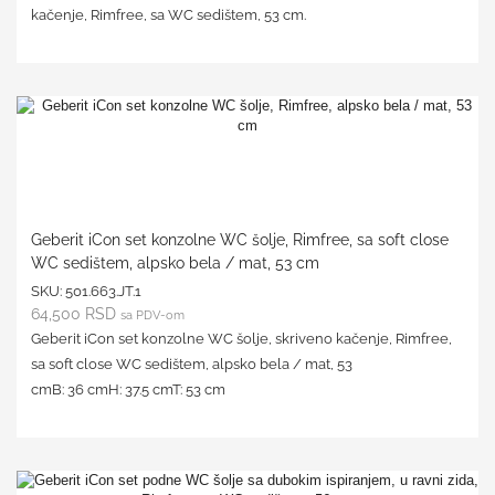
kačenje, Rimfree, sa WC sedištem, 53 cm.
Geberit iCon set konzolne WC šolje, Rimfree, sa soft close
WC sedištem, alpsko bela / mat, 53 cm
SKU:
501.663.JT.1
64,500
RSD
sa PDV-om
Geberit iCon set konzolne WC šolje, skriveno kačenje, Rimfree,
sa soft close WC sedištem, alpsko bela / mat, 53
cm
B: 36
cm
H: 37.5
cm
T: 53
cm