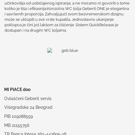
učinkovitija od uobičajenog ispiranja, a ne moramo ni govoriti o tome
koliko je tiša i efikasnija.Konzolna WC šolja Geberit ONE je elegantna
i savršenih proporcija. Zahvaljujući svom bezvremenskom dizajnu
može se uklopiti u sve vrste kupatila. Jednostavno ukanjanje
poklopca je čini još lakšom za čišćenje. Sistem QuickRelease je
dostupan i na drugim WC šoljama.
MI PIACE doo
Ovlašćeni Geberit servis
Višegradska 24 Beograd
PIB 109288559
MB 21155756
TR Banca Intesa 160-442695-18