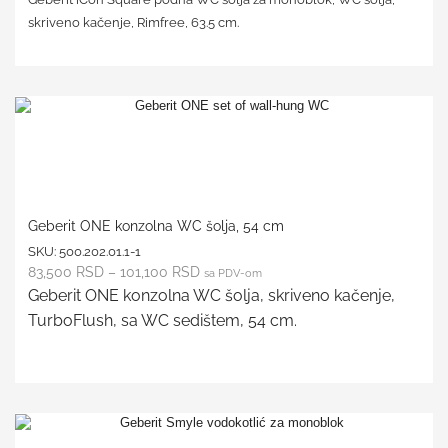
skriveno kačenje, Rimfree, 63.5 cm.
Geberit ONE konzolna WC šolja, 54 cm
SKU:
500.202.01.1-1
83,500
RSD
–
101,100
RSD
sa PDV-om
Geberit ONE konzolna WC šolja, skriveno kačenje,
TurboFlush, sa WC sedištem, 54 cm.