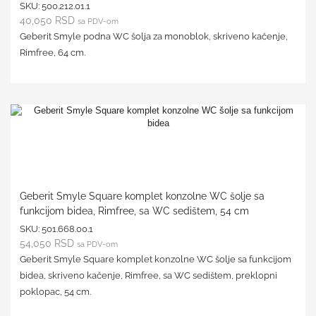
SKU:
500.212.01.1
40,050
RSD
sa PDV-om
Geberit Smyle podna WC šolja za monoblok, skriveno kačenje,
Rimfree, 64 cm.
Geberit Smyle Square komplet konzolne WC šolje sa
funkcijom bidea, Rimfree, sa WC sedištem, 54 cm
SKU:
501.668.00.1
54,050
RSD
sa PDV-om
Geberit Smyle Square komplet konzolne WC šolje sa funkcijom
bidea, skriveno kačenje, Rimfree, sa WC sedištem, preklopni
poklopac, 54 cm.