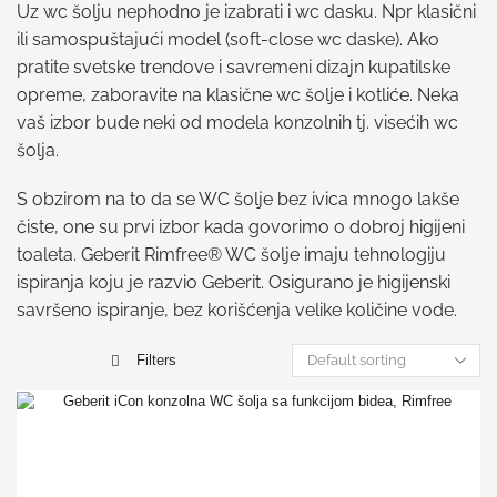
Uz wc šolju nephodno je izabrati i wc dasku. Npr klasični
ili samospuštajući model (soft-close wc daske). Ako
pratite svetske trendove i savremeni dizajn kupatilske
opreme, zaboravite na klasične wc šolje i kotliće. Neka
vaš izbor bude neki od modela konzolnih tj. visećih wc
šolja.
S obzirom na to da se WC šolje bez ivica mnogo lakše
čiste, one su prvi izbor kada govorimo o dobroj higijeni
toaleta. Geberit Rimfree® WC šolje imaju tehnologiju
ispiranja koju je razvio Geberit. Osigurano je higijenski
savršeno ispiranje, bez korišćenja velike količine vode.
Filters