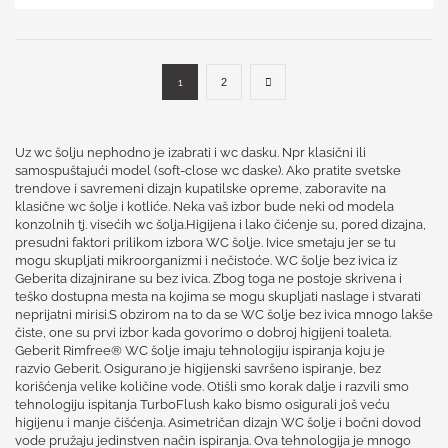
1
2
Uz wc šolju nephodno je izabrati i wc dasku. Npr klasični ili
samospuštajući model (soft-close wc daske). Ako pratite svetske
trendove i savremeni dizajn kupatilske opreme, zaboravite na
klasične wc šolje i kotliće. Neka vaš izbor bude neki od modela
konzolnih tj. visećih wc šolja.Higijena i lako čićenje su, pored dizajna,
presudni faktori prilikom izbora WC šolje. Ivice smetaju jer se tu
mogu skupljati mikroorganizmi i nečistoće. WC šolje bez ivica iz
Geberita dizajnirane su bez ivica. Zbog toga ne postoje skrivena i
teško dostupna mesta na kojima se mogu skupljati naslage i stvarati
neprijatni mirisi.S obzirom na to da se WC šolje bez ivica mnogo lakše
čiste, one su prvi izbor kada govorimo o dobroj higijeni toaleta.
Geberit Rimfree® WC šolje imaju tehnologiju ispiranja koju je
razvio Geberit. Osigurano je higijenski savršeno ispiranje, bez
korišćenja velike količine vode. Otišli smo korak dalje i razvili smo
tehnologiju ispitanja TurboFlush kako bismo osigurali još veću
higijenu i manje čišćenja. Asimetričan dizajn WC šolje i bočni dovod
vode pružaju jedinstven način ispiranja. Ova tehnologija je mnogo