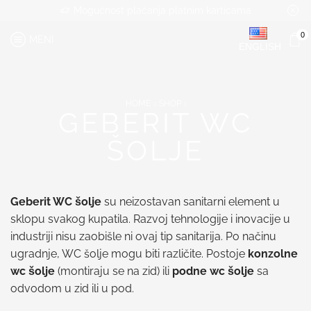
Mogućnost plaćanja platnim karticama
0
MENI
ENGLISH
HOME
SHOP
GEBERIT WC
ŠOLJE
Geberit WC šolje
su neizostavan sanitarni element u
sklopu svakog kupatila. Razvoj tehnologije i inovacije u
industriji nisu zaobišle ni ovaj tip sanitarija. Po načinu
ugradnje, WC šolje mogu biti različite. Postoje
konzolne
wc šolje
(montiraju se na zid) ili
podne wc šolje
sa
odvodom u zid ili u pod.