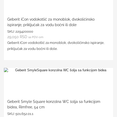
Geberit iCon vodokotlić za monoblok, dvokoličinsko
ispiranje, priključak za vodu bočni ili dole
SKU:
229420000
29,050
RSD
sa PDV-om
Geberit iCon vodokotlić za monoblok, dvokoličinsko ispiranje,
priključak za vodu bočni ili dole.
Geberit Smyle Square konzolna WC šolja sa funkcijom
bidea, Rimfree, 54 cm
SKU:
501.652.01.1