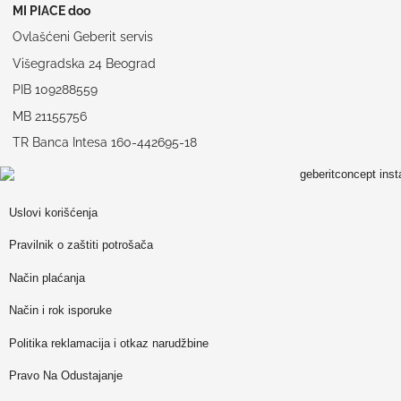
MI PIACE doo
Ovlašćeni Geberit servis
Višegradska 24 Beograd
PIB 109288559
MB 21155756
TR Banca Intesa 160-442695-18
Uslovi korišćenja
Pravilnik o zaštiti potrošača
Način plaćanja
Način i rok isporuke
Politika reklamacija i otkaz narudžbine
Pravo Na Odustajanje