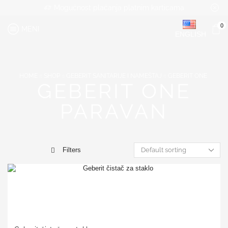
Mogućnost plaćanja platnim karticama
0
MENI
ENGLISH
HOME
SHOP
GEBERIT SANITARIJE I NAMEŠTAJ
GEBERIT ONE
GEBERIT ONE
PARAVAN
Filters