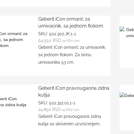
Geberit iCon ormarić za
umivaonik, sa jednom fiokom
SKU:
502.302.JK.1-1
54,550
RSD
sa PDV-om
Geberit iCon ormarić za umivaonik,
sa jednom fiokom. Za širinu
umivaonika 53 cm.
Geberit iCon pravougaona zidna
kutija
SKU:
502.322.01.1-1
24,850
RSD
sa PDV-om
Geberit iCon pravougaona zidna
kutija sa skrivenim učvršćenjem.