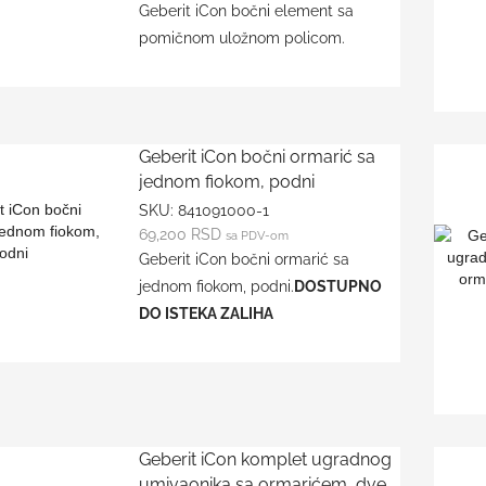
Geberit iCon bočni element sa
pomičnom uložnom policom.
Geberit iCon bočni ormarić sa
jednom fiokom, podni
SKU:
841091000-1
69,200
RSD
sa PDV-om
Geberit iCon bočni ormarić sa
jednom fiokom, podni.
DOSTUPNO
DO ISTEKA ZALIHA
Geberit iCon komplet ugradnog
umivaonika sa ormarićem, dve