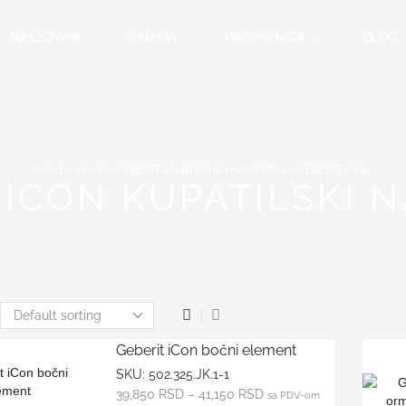
NASLOVNA
O NAMA
PRODAVNICA
BLOG
HOME
SHOP
GEBERIT SANITARIJE I NAMEŠTAJ
GEBERIT ICON
 ICON KUPATILSKI 
Geberit iCon bočni element
SKU:
502.325.JK.1-1
39,850
RSD
–
41,150
RSD
sa PDV-om