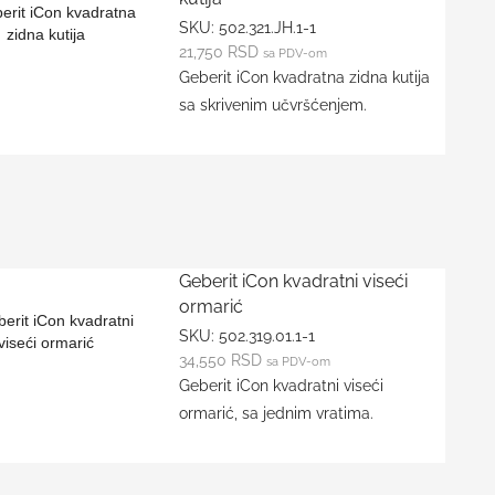
SKU:
502.321.JH.1-1
21,750
RSD
sa PDV-om
Geberit iCon kvadratna zidna kutija
sa skrivenim učvršćenjem.
Geberit iCon kvadratni viseći
ormarić
SKU:
502.319.01.1-1
34,550
RSD
sa PDV-om
Geberit iCon kvadratni viseći
ormarić, sa jednim vratima.