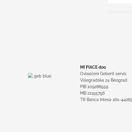
MI PIACE doo
Ovlašćeni Geberit servis
Višegradska 24 Beograd
PIB 109288559
MB 21155756
TR Banca Intesa 160-4426