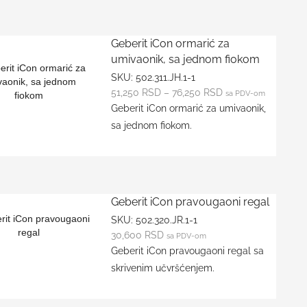
Geberit iCon ormarić za
umivaonik, sa jednom fiokom
SKU:
502.311.JH.1-1
51,250
RSD
–
76,250
RSD
sa PDV-om
Geberit iCon ormarić za umivaonik,
sa jednom fiokom.
Geberit iCon pravougaoni regal
SKU:
502.320.JR.1-1
30,600
RSD
sa PDV-om
Geberit iCon pravougaoni regal sa
skrivenim učvršćenjem.