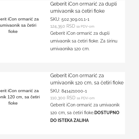
Geberit iCon ormarić za dupli
umivaonik sa četiri fioke
SKU:
502.309.01.1-1
124,350
RSD
sa PDV-om
Geberit iCon ormarić za dupli
umivaonik sa četiri fioke. Za širinu
umivaonika 120 cm.
Geberit iCon ormarić za
umivaonik 120 cm, sa četiri fioke
SKU:
841421000-1
110,300
RSD
sa PDV-om
Geberit iCon ormarić za umivaonik
120 cm, sa četiri fioke.
DOSTUPNO
DO ISTEKA ZALIHA