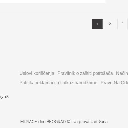
1
2
Uslovi korišćenja
Pravilnik o zaštiti potrošača
Način
Politika reklamacija i otkaz narudžbine
Pravo Na Odu
95-18
MI PIACE doo BEOGRAD © sva prava zadržana