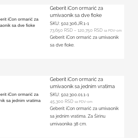
Geberit iCon ormarić za
umivaonik sa dve fioke
SKU:
502.306.JR.1-1
73,650
RSD
–
120,750
RSD
sa PDV-om
Geberit iCon ormarić za umivaonik
sa dve fioke.
Geberit iCon ormarić za
umivaonik sa jednim vratima
SKU:
502.300.01.1-1
45,300
RSD
sa PDV-om
Geberit iCon ormarić za umivaonik
sa jednim vratima. Za Širinu
umivaonika 38 cm.