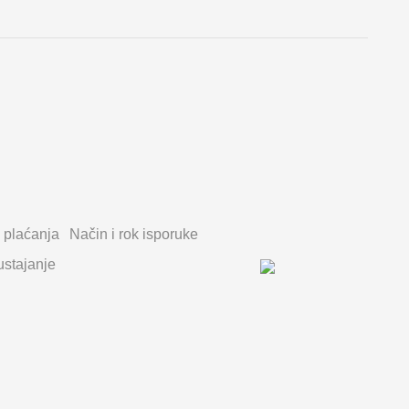
 plaćanja
Način i rok isporuke
stajanje