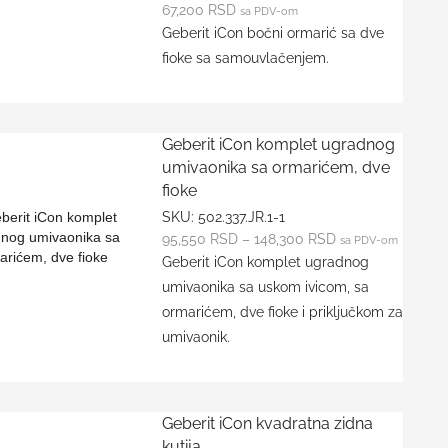
67,200
RSD
sa PDV-om
Geberit iCon bočni ormarić sa dve
fioke sa samouvlačenjem.
Geberit iCon komplet ugradnog
umivaonika sa ormarićem, dve
fioke
SKU:
502.337.JR.1-1
95,550
RSD
–
148,300
RSD
sa PDV-om
Geberit iCon komplet ugradnog
umivaonika sa uskom ivicom, sa
ormarićem, dve fioke i priključkom za
umivaonik.
Geberit iCon kvadratna zidna
kutija