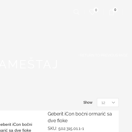
0
0
RETURN TO PREVIOUS PAGE
NAMEŠTAJ
Show
Geberit iCon bočni ormarić sa
dve fioke
SKU:
502.315.01.1-1