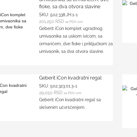
fioke, sa dva otvora slavine
SKU:
502.338.JH.1-1
201,250
RSD
sa PDV-om
Geberit iCon komplet ugradnog
umivaonika sa uskom ivicom, sa
ormarićem, dve fioke i priključkom za
umivaonik, sa dva otvora slavine.
Geberit iCon kvadratni regal
SKU:
502.323.01.3-1
29,050
RSD
sa PDV-om
Geberit iCon kvadratni regal sa
skrivenim učvršćenjem.