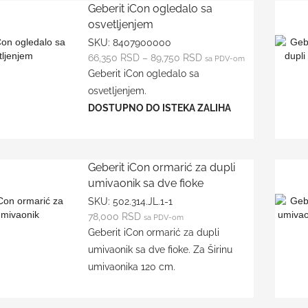
Geberit iCon ogledalo sa
osvetljenjem
SKU:
8407900000
66,350
RSD
–
89,750
RSD
sa PDV-om
Geberit iCon ogledalo sa
osvetljenjem.
DOSTUPNO DO ISTEKA ZALIHA
Geberit iCon ormarić za dupli
umivaonik sa dve fioke
SKU:
502.314.JL.1-1
78,000
RSD
sa PDV-om
Geberit iCon ormarić za dupli
umivaonik sa dve fioke. Za Širinu
umivaonika 120 cm.