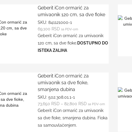
Geberit iCon ormarić za
umivaonik 120 cm, sa dve fioke
SKU:
841121000-1
69,100
RSD
sa PDV-om
Geberit iCon ormarić za umivaonik
120 cm, sa dve fioke.
DOSTUPNO DO
ISTEKA ZALIHA
Geberit iCon ormarić za
umivaonik sa dve fioke,
smanjena dubina
SKU:
502.308.01.1-1
73,650
RSD
–
82,800
RSD
sa PDV-om
Geberit iCon ormarić za umivaonik
sa dve fioke, smanjena dubina. Fioka
sa samouvlačenjem.