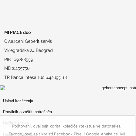
MI PIACE doo
Ovlašćeni Geberit servis
Višegradska 24 Beograd
PIB 109288559
MB 21155756
TR Banca Intesa 160-442695-18
Uslovi korišćenja
Pravilnik o zaštiti potrošača
Način plaćanja
Poštovani, ovaj sajt koristi kolačiće (tekstualne datoteke).
Takođe, ovaj sajt koristi Facebook Pixel i Google Analytics. MI
Način i rok isporuke