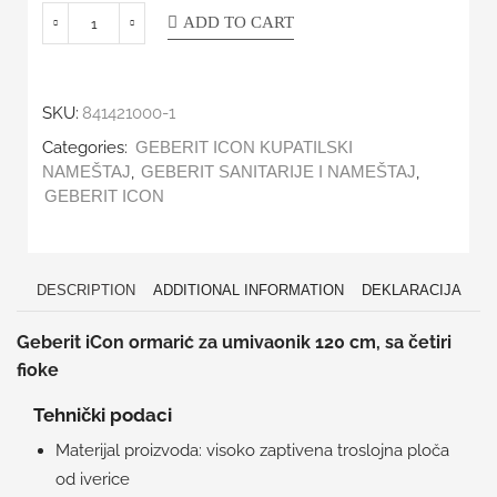
ADD TO CART
SKU:
841421000-1
Categories:
GEBERIT ICON KUPATILSKI
,
,
NAMEŠTAJ
GEBERIT SANITARIJE I NAMEŠTAJ
GEBERIT ICON
DESCRIPTION
ADDITIONAL INFORMATION
DEKLARACIJA
Geberit iCon ormarić za umivaonik 120 cm, sa četiri
fioke
Tehnički podaci
Materijal proizvoda: visoko zaptivena troslojna ploča
od iverice