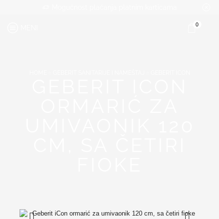
Mogućnost plaćanja platnim karticama
0
MENI
HOME
GEBERIT SANITARIJE I NAMEŠTAJ
GEBERIT ICON
GEBERIT ICON
ORMARIĆ ZA
UMIVAONIK 120
CM, SA ČETIRI
FIOKE