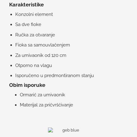
Karakteristike
Konzolni element
Sa dve fioke
Ručka za otvaranje
Fioka sa samouvlačenjem
Za umivaonik od 120 cm
Otporno na vlagu
Isporučeno u predmontiranom stanju
Obim isporuke
Ormarić za umivaonik
Materijal za pričvršćivanje