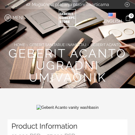
Mogućnost plaćanja platnim karticama
0
MENI
ENGLISH
HOME
GEBERIT SANITARIJE I NAMEŠTAJ
GEBERIT ACANTO
GEBERIT ACANTO
UGRADNI
UMIVAONIK
Product Information