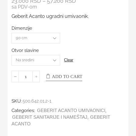
23,000
RSD
–
57,200
RSD
sa PDV-om
Geberit Acanto ugradni umivaonik.
Dimenzije
Otvor slavine
Clear
ADD TO CART
SKU:
500.642.01.2-1
Categories:
,
GEBERIT ACANTO UMIVAONICI
,
GEBERIT SANITARIJE I NAMEŠTAJ
GEBERIT
ACANTO