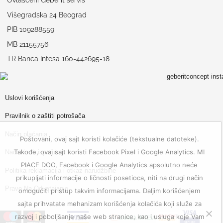
Ovlašćeni Geberit servis
Višegradska 24 Beograd
PIB 109288559
MB 21155756
TR Banca Intesa 160-442695-18
Uslovi korišćenja
Pravilnik o zaštiti potrošača
Način plaćanja
Poštovani, ovaj sajt koristi kolačiće (tekstualne datoteke).
Takođe, ovaj sajt koristi Facebook Pixel i Google Analytics. MI
Način i rok isporuke
PIACE DOO, Facebook i Google Analytics apsolutno neće
Politika reklamacija i otkaz narudžbine
prikupljati informacije o ličnosti posetioca, niti na drugi način
Pravo Na Odustajanje
omogućiti pristup takvim informacijama. Daljim korišćenjem
sajta prihvatate mehanizam korišćenja kolačića koji služe za
razvoj i poboljšanje naše web stranice, kao i usluga koje Vam