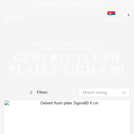
Mogućnost plaćanja platnim karticama
0
MENI
SRPSKI
HOME
SHOP
GEBERIT FLUSH PLATES
GEBERIT FLUSH PLATES SIGMA
GEBERIT FLUSH
PLATES SIGMA 80
Filters