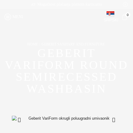
Mogućnost plaćanja platnim karticama
0
MENI
SRPSKI
HOME
GEBERIT SANITARY AND FURNITURE
GEBERIT
VARIFORM ROUND
SEMIRECESSED
WASHBASIN