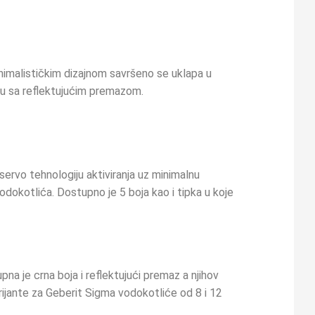
nimalističkim dizajnom savršeno se uklapa u
 su sa reflektujućim premazom.
ervo tehnologiju aktiviranja uz minimalnu
odokotlića. Dostupno je 5 boja kao i tipka u koje
a je crna boja i reflektujući premaz a njihov
arijante za Geberit Sigma vodokotliće od 8 i 12