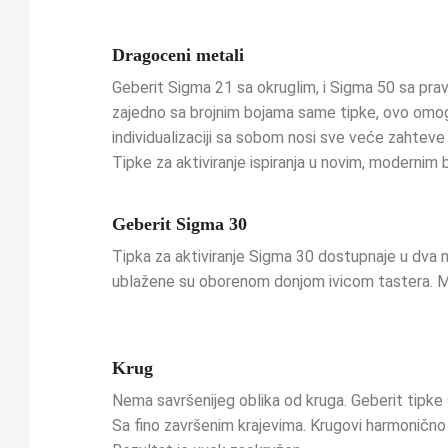
Dragoceni metali
Geberit Sigma 21 sa okruglim, i Sigma 50 sa prav
zajedno sa brojnim bojama same tipke, ovo omog
individualizaciji sa sobom nosi sve veće zahteve 
Tipke za aktiviranje ispiranja u novim, modernim
Geberit Sigma 30
Tipka za aktiviranje Sigma 30 dostupnaje u dva mo
ublažene su oborenom donjom ivicom tastera. M
Krug
Nema savršenijeg oblika od kruga. Geberit tipke s
Sa fino završenim krajevima. Krugovi harmonično 