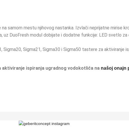
 na samom mestu njihovog nastanka. Izvlači neprijatne mirise kro
, uz DuoFresh modul dobijate i dodatne funkcije: LED svetlo za o
 Sigma20, Sigma21, Sigma30 i Sigma50 tastere za aktiviranje isp
a aktiviranje ispiranja ugradnog vodokotlića na
našoj onajn 