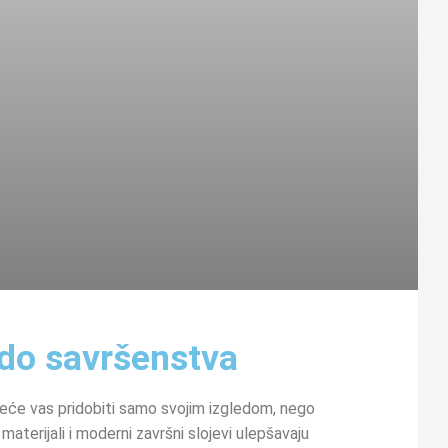
 do savršenstva
 neće vas pridobiti samo svojim izgledom, nego
materijali i moderni završni slojevi ulepšavaju