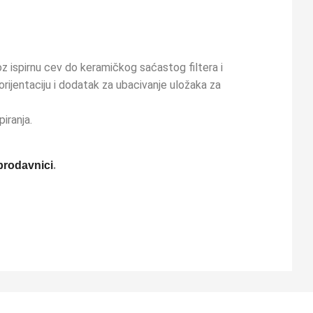
z ispirnu cev do keramičkog saćastog filtera i
rijentaciju i dodatak za ubacivanje uložaka za
iranja.
.
prodavnici