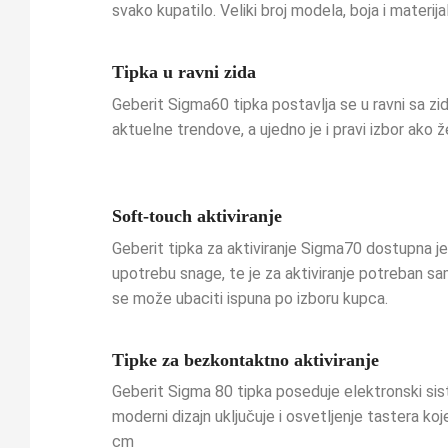
svako kupatilo. Veliki broj modela, boja i materij
Tipka u ravni zida
Geberit Sigma60 tipka postavlja se u ravni sa z
aktuelne trendove, a ujedno je i pravi izbor ako 
Soft-touch aktiviranje
Geberit tipka za aktiviranje Sigma70 dostupna je
upotrebu snage, te je za aktiviranje potreban sa
se može ubaciti ispuna po izboru kupca.
Tipke za bezkontaktno aktiviranje
Geberit Sigma 80 tipka poseduje elektronski sist
moderni dizajn uključuje i osvetljenje tastera ko
cm