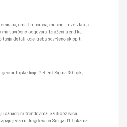
omirana, crna-hromirana, mesing i roze zlatna,
a mu savršeno odgovara. Izraženi trend ka
tanju detalji koje treba savršeno uklopiti.
 geometrijske linije Geberit Sigma 30 tipki,
u današnjim trendovima. Sa ili bez ivica.
tapaju jedan u drugi kao na Smiga 01 tipkama.