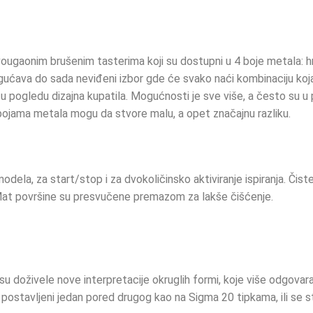
ougaonim brušenim tasterima koji su dostupni u 4 boje metala: hr
ućava do sada neviđeni izbor gde će svako naći kombinaciju koj
u pogledu dizajna kupatila. Mogućnosti je sve više, a često su u pi
 bojama metala mogu da stvore malu, a opet značajnu razliku.
dela, za start/stop i za dvokoličinsko aktiviranje ispiranja. Čiste
at površine su presvučene premazom za lakše čišćenje.
u doživele nove interpretacije okruglih formi, koje više odgovaraj
postavljeni jedan pored drugog kao na Sigma 20 tipkama, ili se s