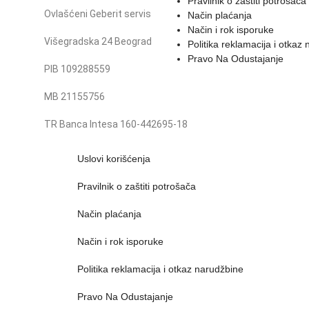
Pravilnik o zaštiti potrošača
Ovlašćeni Geberit servis
Način plaćanja
Način i rok isporuke
Višegradska 24 Beograd
Politika reklamacija i otkaz
Pravo Na Odustajanje
PIB 109288559
MB 21155756
TR Banca Intesa 160-442695-18
Uslovi korišćenja
Pravilnik o zaštiti potrošača
Način plaćanja
Način i rok isporuke
Politika reklamacija i otkaz narudžbine
Pravo Na Odustajanje