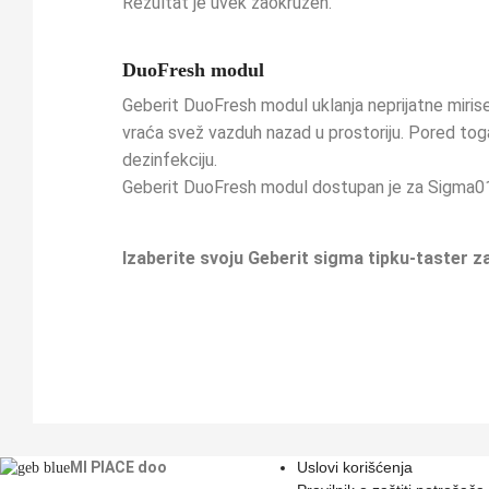
Rezultat je uvek zaokružen.
DuoFresh modul
Geberit DuoFresh modul uklanja neprijatne mirise
vraća svež vazduh nazad u prostoriju. Pored toga
dezinfekciju.
Geberit DuoFresh modul dostupan je za Sigma01,
Izaberite svoju Geberit sigma tipku-taster z
MI PIACE doo
Uslovi korišćenja