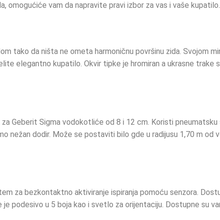
ala, omogućiće vam da napravite pravi izbor za vas i vaše kupatilo.
idom tako da ništa ne ometa harmoničnu površinu zida. Svojom mi
želite elegantno kupatilo. Okvir tipke je hromiran a ukrasne trake
 za Geberit Sigma vodokotliće od 8 i 12 cm. Koristi pneumatsku s
mo nežan dodir. Može se postaviti bilo gde u radijusu 1,70 m od v
em za bezkontaktno aktiviranje ispiranja pomoću senzora. Dostupn
je je podesivo u 5 boja kao i svetlo za orijentaciju. Dostupne su v