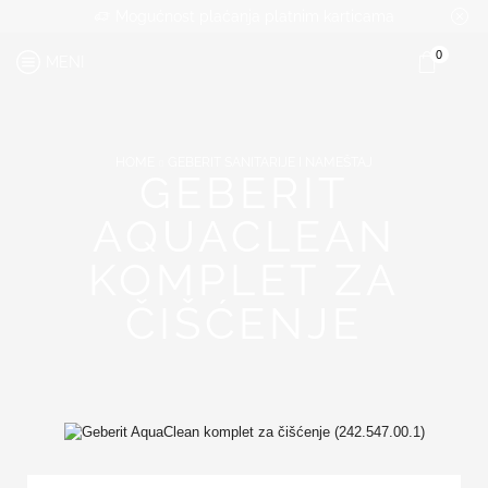
Mogućnost plaćanja platnim karticama
0
MENI
HOME
GEBERIT SANITARIJE I NAMEŠTAJ
GEBERIT
AQUACLEAN
KOMPLET ZA
ČIŠĆENJE