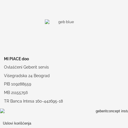
MI PIACE doo
Ovlašćeni Geberit servis
Višegradska 24 Beograd
PIB 109288559
MB 21155756
TR Banca Intesa 160-442695-18
Uslovi korišćenja