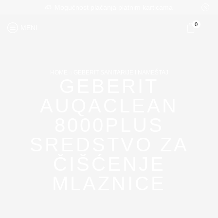
Mogućnost plaćanja platnim karticama
0
MENI
HOME
GEBERIT SANITARIJE I NAMEŠTAJ
GEBERIT
AUQACLEAN
8000PLUS
SREDSTVO ZA
ČIŠĆENJE
MLAZNICE