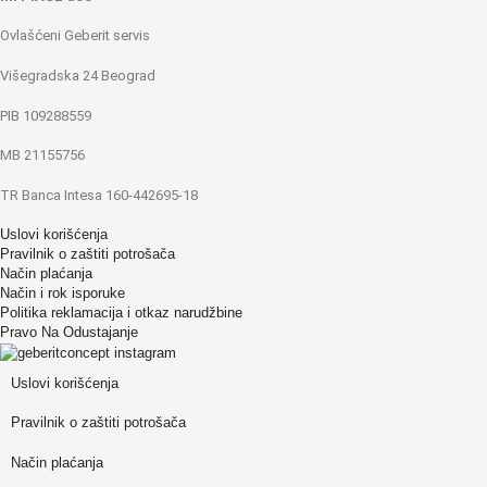
Ovlašćeni Geberit servis
Višegradska 24 Beograd
PIB 109288559
MB 21155756
TR Banca Intesa 160-442695-18
Uslovi korišćenja
Pravilnik o zaštiti potrošača
Način plaćanja
Način i rok isporuke
Politika reklamacija i otkaz narudžbine
Pravo Na Odustajanje
Uslovi korišćenja
Pravilnik o zaštiti potrošača
Način plaćanja