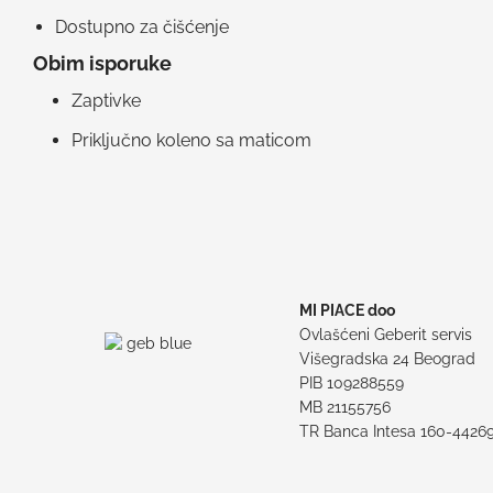
Dostupno za čišćenje
Obim isporuke
Zaptivke
Priključno koleno sa maticom
MI PIACE doo
Ovlašćeni Geberit servis
Višegradska 24 Beograd
PIB 109288559
MB 21155756
TR Banca Intesa 160-4426