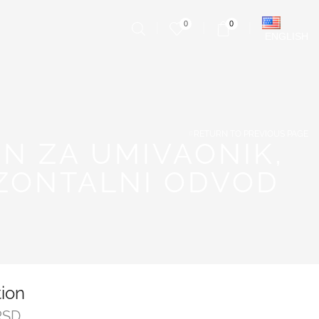
0
0
ENGLISH
RETURN TO PREVIOUS PAGE
ON ZA UMIVAONIK,
IZONTALNI ODVOD
tion
RSD