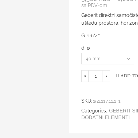
sa PDV-om
Geberit direktni samočis
uštedu prostora, horizon
G: 1 1/4″
d, ø
ADD TO
SKU:
151.117.11.1-1
Categories:
GEBERIT SI
DODATNI ELEMENTI