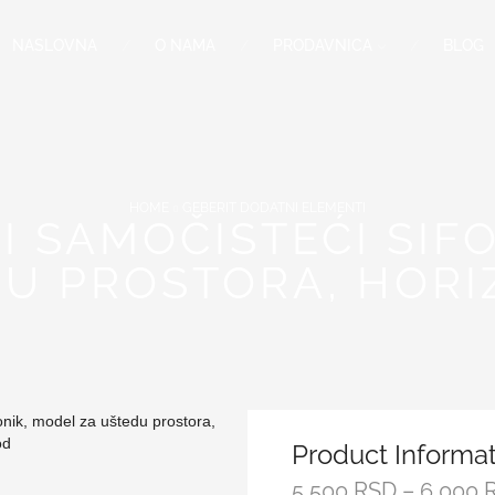
NASLOVNA
O NAMA
PRODAVNICA
BLOG
HOME
GEBERIT DODATNI ELEMENTI
I SAMOČISTEĆI SIF
U PROSTORA, HOR
Product Informa
5,500
RSD
–
6,000