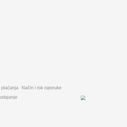
 plaćanja
Način i rok isporuke
stajanje