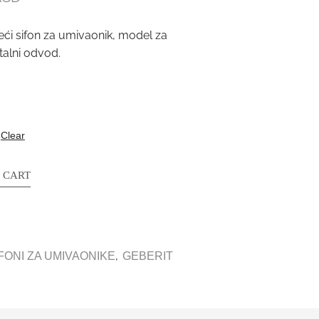
teći sifon za umivaonik, model za
talni odvod.
Clear
 CART
,
FONI ZA UMIVAONIKE
GEBERIT