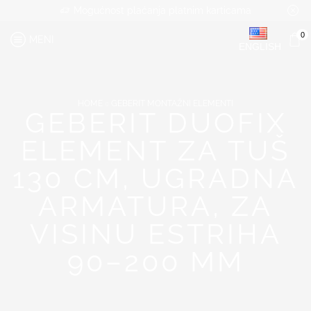
Mogućnost plaćanja platnim karticama
0
MENI
ENGLISH
HOME
GEBERIT MONTAŽNI ELEMENTI
GEBERIT DUOFIX
ELEMENT ZA TUŠ
130 CM, UGRADNA
ARMATURA, ZA
VISINU ESTRIHA
90–200 MM