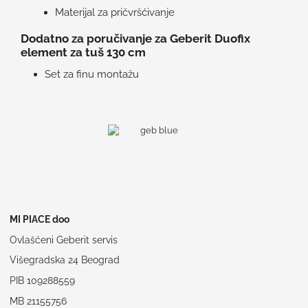
Materijal za pričvršćivanje
Dodatno za poručivanje za Geberit Duofix
element za tuš 130 cm
Set za finu montažu
MI PIACE doo
Ovlašćeni Geberit servis
Višegradska 24 Beograd
PIB 109288559
MB 21155756