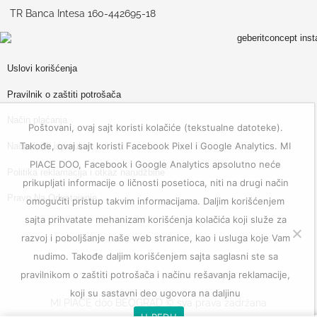
TR Banca Intesa 160-442695-18
Uslovi korišćenja
Pravilnik o zaštiti potrošača
Način plaćanja
Poštovani, ovaj sajt koristi kolačiće (tekstualne datoteke).
Takođe, ovaj sajt koristi Facebook Pixel i Google Analytics. MI
Način i rok isporuke
PIACE DOO, Facebook i Google Analytics apsolutno neće
Politika reklamacija i otkaz narudžbine
prikupljati informacije o ličnosti posetioca, niti na drugi način
Pravo Na Odustajanje
omogućiti pristup takvim informacijama. Daljim korišćenjem
sajta prihvatate mehanizam korišćenja kolačića koji služe za
razvoj i poboljšanje naše web stranice, kao i usluga koje Vam
nudimo. Takođe daljim korišćenjem sajta saglasni ste sa
pravilnikom o zaštiti potrošača i načinu rešavanja reklamacije,
koji su sastavni deo ugovora na daljinu
MI PIACE doo BEOGRAD © sva prava zadržana
U REDU