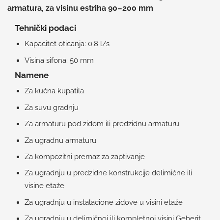
armatura, za visinu estriha 90–200 mm
Tehnički podaci
Kapacitet oticanja: 0.8 l/s
Visina sifona: 50 mm
Namene
Za kućna kupatila
Za suvu gradnju
Za armaturu pod zidom ili predzidnu armaturu
Za ugradnu armaturu
Za kompozitni premaz za zaptivanje
Za ugradnju u predzidne konstrukcije delimične ili
visine etaže
Za ugradnju u instalacione zidove u visini etaže
Za ugradnju u delimičnoj ili kompletnoj visini Geberit