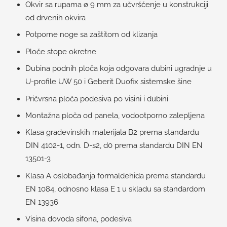
Okvir sa rupama ø 9 mm za učvršćenje u konstrukciji
od drvenih okvira
Potporne noge sa zaštitom od klizanja
Ploče stope okretne
Dubina podnih ploča koja odgovara dubini ugradnje u
U-profile UW 50 i Geberit Duofix sistemske šine
Pričvrsna ploča podesiva po visini i dubini
Montažna ploča od panela, vodootporno zalepljena
Klasa građevinskih materijala B2 prema standardu
DIN 4102-1, odn. D-s2, d0 prema standardu DIN EN
13501-3
Klasa A oslobađanja formaldehida prema standardu
EN 1084, odnosno klasa E 1 u skladu sa standardom
EN 13936
Visina dovoda sifona, podesiva