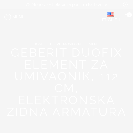
Mogućnost plaćanja platnim karticama
0
MENI
ENGLISH
HOME
GEBERIT MONTAŽNI ELEMENTI
GEBERIT DUOFIX
ELEMENT ZA
UMIVAONIK, 112
CM,
ELEKTRONSKA
ZIDNA ARMATURA