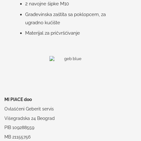
2 navojne šipke M10
Građevinska zaštita sa poklopcem, za
ugradno kućište
Materijal za pričvršćivanje
MI PIACE doo
Ovlašćeni Geberit servis
Višegradska 24 Beograd
PIB 109288559
MB 21155756