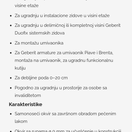
visine etaže
Za ugradnju u instalacione zidove u visini etaže
Za ugradnju u delimičnoj ili kompletnoj visini Geberit
Duofix sistemskih zidova
Za montažu umivaonika
Za Geberit armature za umivaonik Piave i Brenta,
montaža na umivaonik, za ugradnu funkcionalnu
kutiju
Za debljine poda 0–20 cm
Pogodno za ugradnju u prostorije za osobe sa
invaliditetom
Karakteristike
Samonoseći okvir sa završnom obradom pečenim
lakom
Okvir sa rupama ø 9 mm za učvršćenje u konstrukciji