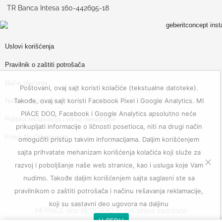
TR Banca Intesa 160-442695-18
Uslovi korišćenja
Pravilnik o zaštiti potrošača
Način plaćanja
Poštovani, ovaj sajt koristi kolačiće (tekstualne datoteke).
Takođe, ovaj sajt koristi Facebook Pixel i Google Analytics. MI
Način i rok isporuke
PIACE DOO, Facebook i Google Analytics apsolutno neće
Politika reklamacija i otkaz narudžbine
prikupljati informacije o ličnosti posetioca, niti na drugi način
Pravo Na Odustajanje
omogućiti pristup takvim informacijama. Daljim korišćenjem
sajta prihvatate mehanizam korišćenja kolačića koji služe za
razvoj i poboljšanje naše web stranice, kao i usluga koje Vam
nudimo. Takođe daljim korišćenjem sajta saglasni ste sa
pravilnikom o zaštiti potrošača i načinu rešavanja reklamacije,
koji su sastavni deo ugovora na daljinu
MI PIACE doo BEOGRAD © sva prava zadržana
U REDU