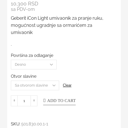
10,300
RSD
sa PDV-om
Geberit iCon Light umivaonik za pranje ruku,
mogućnost ugradnje sa ormarićem za
umivaonik
.
Površina za odlaganje
Otvor slavine
Clear
ADD TO CART
SKU:
501.830.00.1-1