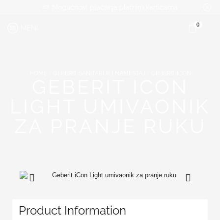
Mogućnost plaćanja platnim karticama
0
MENI
HOME
GEBERIT SANITARIJE I NAMEŠTAJ
GEBERIT ICON
GEBERIT ICON
LIGHT UMIVAONIK
ZA PRANJE RUKU
Product Information