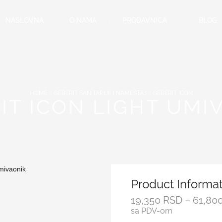
NASLOVNA
O NAMA
PRODAVNICA
BLOG
HOME
GEBERIT SANITARIJE I NAMEŠTAJ
GEBERIT ICON
IT ICON LIGHT UMI
Product Informa
19,350
RSD
–
61,80
sa PDV-om