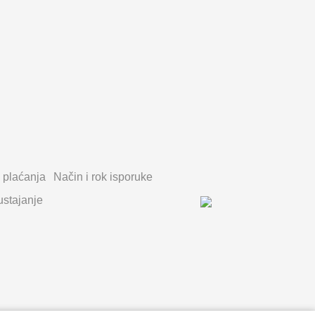
 plaćanja
Način i rok isporuke
stajanje