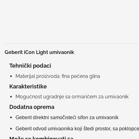
Geberit iCon Light umivaonik
Tehnički podaci
Materijal proizvoda: fina pečena glina
Karakteristike
Mogućnost ugradnje sa ormarićem za umivaonik
Dodatna oprema
Geberit direktni samočisteći sifon za umivaonik
Geberit odvod umivaonika koji štedi prostor, sa poklopc
Može se kombinovati sa