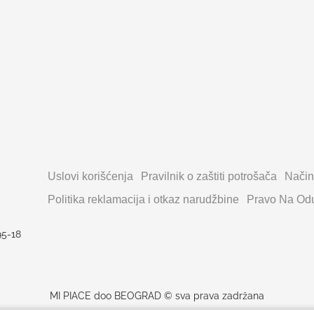
Uslovi korišćenja
Pravilnik o zaštiti potrošača
Način
Politika reklamacija i otkaz narudžbine
Pravo Na Odu
95-18
MI PIACE doo BEOGRAD © sva prava zadržana