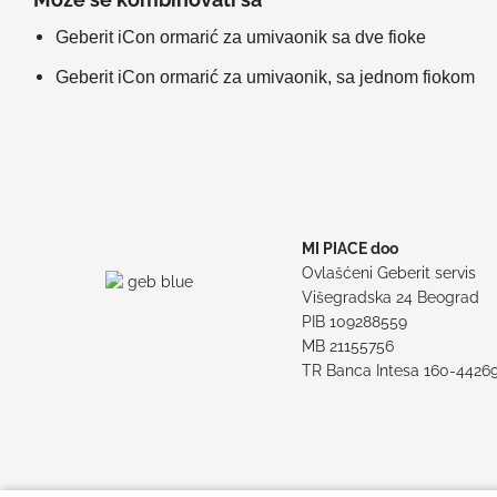
Geberit iCon ormarić za umivaonik sa dve fioke
Geberit iCon ormarić za umivaonik, sa jednom fiokom
MI PIACE doo
Ovlašćeni Geberit servis
Višegradska 24 Beograd
PIB 109288559
MB 21155756
TR Banca Intesa 160-4426