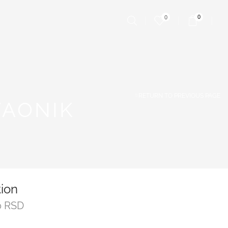
0
0
RETURN TO PREVIOUS PAGE
VAONIK
tion
0
RSD