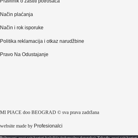
Pravilnik o zaštiti potrošača
Način plaćanja
Način i rok isporuke
Politika reklamacija i otkaz narudžbine
Pravo Na Odustajanje
MI PIACE doo BEOGRAD © sva prava zadržana
website made by
Profesionalci
Poštovani, ovaj sajt koristi kolačiće (tekstualne datoteke). Takođe, ovaj sajt koristi