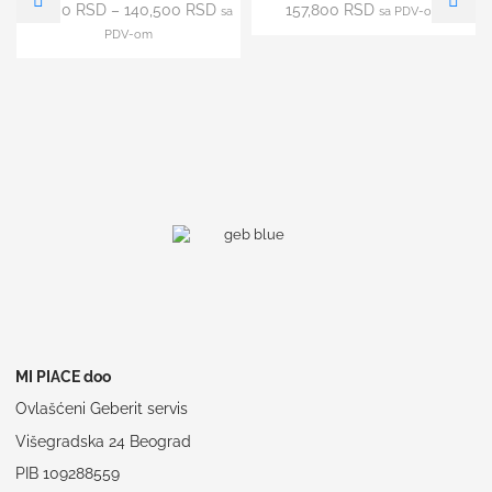
91,500
RSD
–
140,500
RSD
157,800
RSD
sa
sa PDV-om
PDV-om
MI PIACE doo
Ovlašćeni Geberit servis
Višegradska 24 Beograd
PIB 109288559