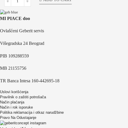
MI PIACE doo
Ovlašćeni Geberit servis
Višegradska 24 Beograd
PIB 109288559
MB 21155756
TR Banca Intesa 160-442695-18
Uslovi korišćenja
Pravilnik o zaštiti potrošača
Način plaćanja
Način i rok isporuke
Politika reklamacija i otkaz narudžbine
Pravo Na Odustajanje