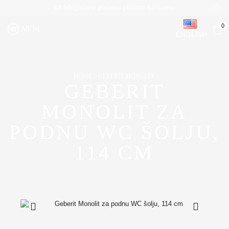
Mogućnost plaćanja platnim karticama
0
MENI
ENGLISH
HOME
GEBERIT MONOLIT
GEBERIT
MONOLIT ZA
PODNU WC ŠOLJU,
114 CM