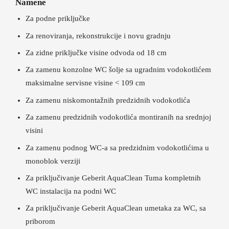
Namene
Za podne priključke
Za renoviranja, rekonstrukcije i novu gradnju
Za zidne priključke visine odvoda od 18 cm
Za zamenu konzolne WC šolje sa ugradnim vodokotlićem
maksimalne servisne visine < 109 cm
Za zamenu niskomontažnih predzidnih vodokotlića
Za zamenu predzidnih vodokotlića montiranih na srednjoj
visini
Za zamenu podnog WC-a sa predzidnim vodokotlićima u
monoblok verziji
Za priključivanje Geberit AquaClean Tuma kompletnih
WC instalacija na podni WC
Za priključivanje Geberit AquaClean umetaka za WC, sa
priborom