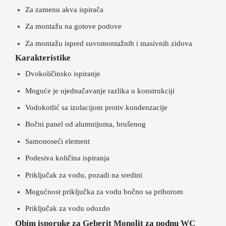
Za zamenu akva ispirača
Za montažu na gotove podove
Za montažu ispred suvomontažnih i masivnih zidova
Karakteristike
Dvokoličinsko ispiranje
Moguće je ujednačavanje razlika u konstrukciji
Vodokotlić sa izolacijom protiv kondenzacije
Bočni panel od alumnijuma, brušenog
Samonoseći element
Podesiva količina ispiranja
Priključak za vodu, pozadi na sredini
Mogućnost priključka za vodu bočno sa priborom
Priključak za vodu odozdo
Obim isporuke za Geberit Monolit za podnu WC