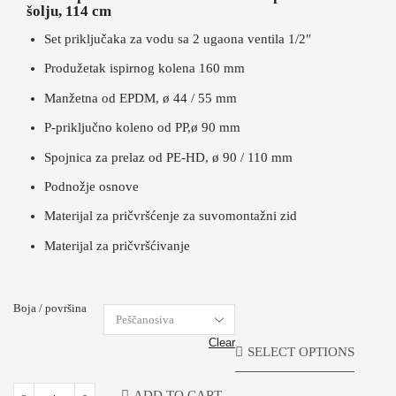
šolju, 114 cm
Set priključaka za vodu sa 2 ugaona ventila 1/2″
Produžetak ispirnog kolena 160 mm
Manžetna od EPDM, ø 44 / 55 mm
P-priključno koleno od PP,ø 90 mm
Spojnica za prelaz od PE-HD, ø 90 / 110 mm
Podnožje osnove
Materijal za pričvršćenje za suvomontažni zid
Materijal za pričvršćivanje
Boja / površina
Clear
SELECT OPTIONS
ADD TO CART