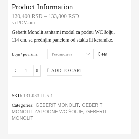
Product Information
120,400
RSD
–
133,800
RSD
sa PDV-om
Geberit Monolit sanitarni modul za podnu WC šolju,
114 cm, sa prednjim panelom od stakla ili keramike.
Boja / površina
Clear
ADD TO CART
SKU:
131.033.JL.5-1
Categories:
GEBERIT MONOLIT
,
GEBERIT
MONOLIT ZA PODNE WC ŠOLJE
,
GEBERIT
MONOLIT