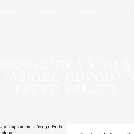
NASLOVNA
O NAMA
PRODAVNICA
BLO
HOME
GEBERIT DODATNI ELEMENTI
MIVAONIKA KOJI Š
JAŠNJEG ODVODA 
PREKO POLUGE