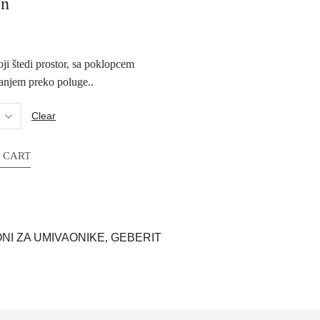
on
i štedi prostor, sa poklopcem
ranjem preko poluge..
Clear
 CART
ONI ZA UMIVAONIKE
,
GEBERIT