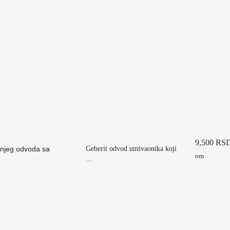
9,500
RS
Geberit odvod umivaonika koji
om
...