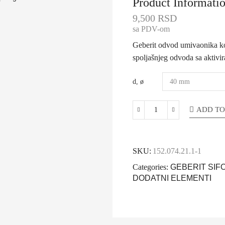
Product Informati
9,500
RSD
sa PDV-om
Geberit odvod umivaonika koj
spoljašnjeg odvoda sa aktivi
d, ø
ADD TO
SKU:
152.074.21.1-1
Categories:
GEBERIT SIF
DODATNI ELEMENTI