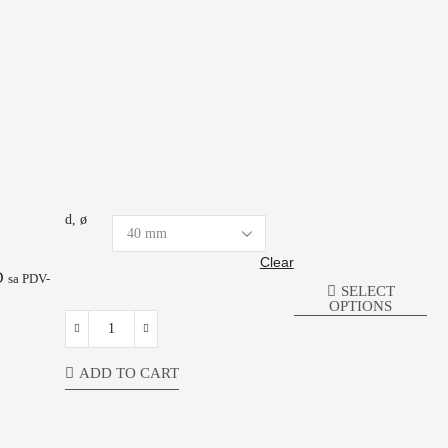
d, ø
Clear
D
sa PDV-
SELECT
OPTIONS
ADD TO CART