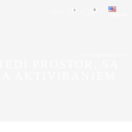
0
0
G
ENGLISH
RETURN TO PREVIOUS PAGE
TEDI PROSTOR, SA
SA AKTIVIRANJEM