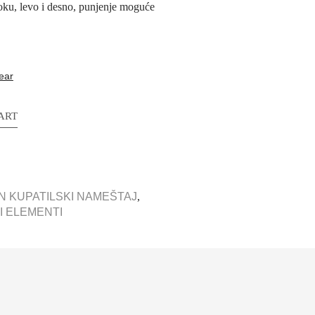
ioku, levo i desno, punjenje moguće
ear
ART
N KUPATILSKI NAMEŠTAJ
,
I ELEMENTI