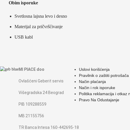
Obim isporuke
Svetlosna lajsna levo i desno
Materijal za pričvršćivanje
USB kabl
MI PIACE doo
Uslovi korišćenja
Pravilnik o zaštiti potrošača
Ovlašćeni Geberit servis
Način plaćanja
Način i rok isporuke
Višegradska 24 Beograd
Politika reklamacija i otkaz
Pravo Na Odustajanje
PIB 109288559
MB 21155756
TR Banca Intesa 160-442695-18