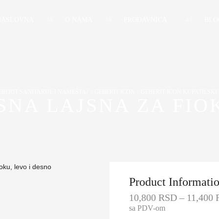
NASLOVNA
O NAMA
PRODAVNICA
BLO
BERIT SANITARIJE I NAMEŠTAJ
GEBERIT ICON
GEBERIT ICON KUPATILSKI
SNA LAJSNA ZA FIOK
Product Informati
10,800
RSD
–
11,400
sa PDV-om