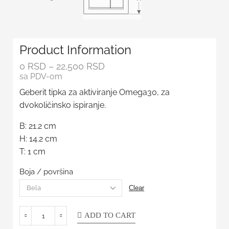
Product Information
0
RSD
–
22,500
RSD
sa PDV-om
Geberit tipka za aktiviranje Omega30, za
dvokoličinsko ispiranje.
B: 21.2 cm
H: 14.2 cm
T: 1 cm
Boja / površina
Clear
ADD TO CART