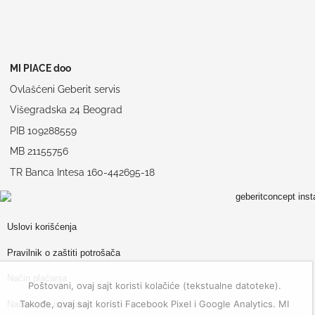
MI PIACE doo
Ovlašćeni Geberit servis
Višegradska 24 Beograd
PIB 109288559
MB 21155756
TR Banca Intesa 160-442695-18
Uslovi korišćenja
Pravilnik o zaštiti potrošača
Način plaćanja
Poštovani, ovaj sajt koristi kolačiće (tekstualne datoteke).
Takođe, ovaj sajt koristi Facebook Pixel i Google Analytics. MI
Način i rok isporuke