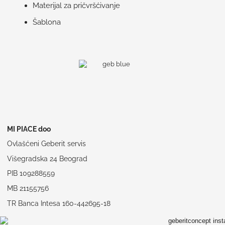
Materijal za pričvršćivanje
Šablona
MI PIACE doo
Ovlašćeni Geberit servis
Višegradska 24 Beograd
PIB 109288559
MB 21155756
TR Banca Intesa 160-442695-18