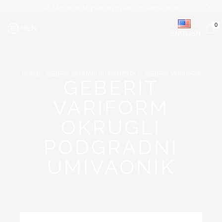
Mogućnost plaćanja platnim karticama
0
MENI
ENGLISH
HOME
GEBERIT SANITARIJE I NAMEŠTAJ
GEBERIT VARIFORM
GEBERIT
VARIFORM
OKRUGLI
PODGRADNI
UMIVAONIK