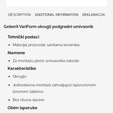
DESCRIPTION
ADDITIONAL INFORMATION
DEKLARACIJA
Geberit VariForm okrugli podgradni umivaonik
Tehnički podaci
Materijal proizvoda: sanitarna keramika
Namene
Za montažu ploče umivaonika odozdo
Karakteristike
Okruglo
Jednostavna montaža zahvaljujući isporučenom
izreznom šablonu
Bez otvora slavine
Obim isporuke