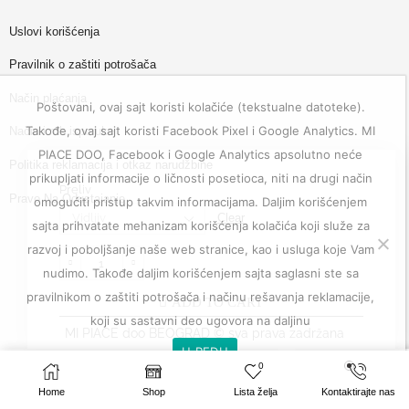
Uslovi korišćenja
Pravilnik o zaštiti potrošača
Način plaćanja
Poštovani, ovaj sajt koristi kolačiće (tekstualne datoteke).
Takođe, ovaj sajt koristi Facebook Pixel i Google Analytics. MI
Način i rok isporuke
PIACE DOO, Facebook i Google Analytics apsolutno neće
Politika reklamacija i otkaz narudžbine
prikupljati informacije o ličnosti posetioca, niti na drugi način
Preliv
Pravo Na Odustajanje
omogućiti pristup takvim informacijama. Daljim korišćenjem
Clear
sajta prihvatate mehanizam korišćenja kolačića koji služe za
razvoj i poboljšanje naše web stranice, kao i usluga koje Vam
nudimo. Takođe daljim korišćenjem sajta saglasni ste sa
pravilnikom o zaštiti potrošača i načinu rešavanja reklamacije,
ADD TO CART
koji su sastavni deo ugovora na daljinu
MI PIACE doo BEOGRAD © sva prava zadržana
U REDU
0
SELECT OPTIONS
Pravilnik o zaštiti potrošača i načinu rešavanja reklamacije
website made by
Profesionalci
Home
Shop
Lista želja
Kontaktirajte nas