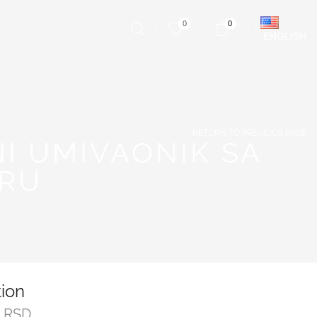
0
0
ENGLISH
RETURN TO PREVIOUS PAGE
I UMIVAONIK SA
URU
tion
0
RSD