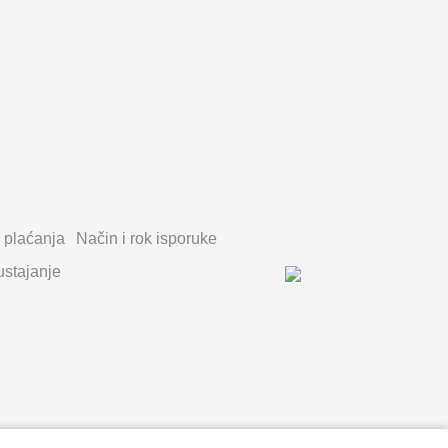
 plaćanja
Način i rok isporuke
stajanje