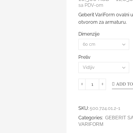
sa PDV-om
Geberit VariForm ovalni 
otvorom za armaturu.
Dimenzije
Preliv
ADD TO
SKU:
500.724.01.2-1
Categories:
GEBERIT SA
VARIFORM