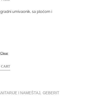
ugradni umivaonik, sa pločom i
Clear
 CART
,
NITARIJE I NAMEŠTAJ
GEBERIT