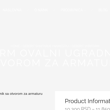
NASLOVNA
O NAMA
PRODAVNICA
BLOG
HOME
GEBERIT SANITARIJE I NAMEŠTAJ
GEBERIT VARIFORM
ORM OVALNI UGRADN
VOROM ZA ARMAT
Product Informa
10,300
RSD
–
11,85