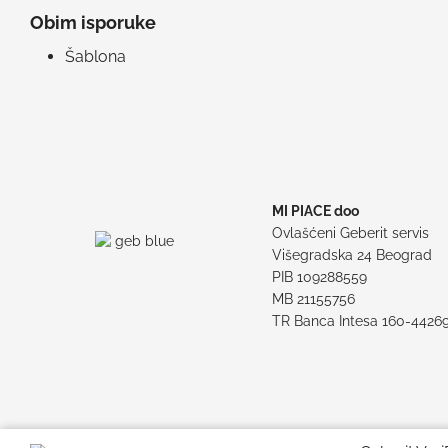
Obim isporuke
Šablona
MI PIACE doo
Ovlašćeni Geberit servis
Višegradska 24 Beograd
PIB 109288559
MB 21155756
TR Banca Intesa 160-4426