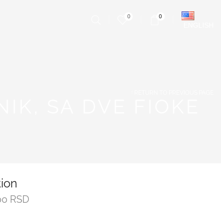
0
0
ENGLISH
RETURN TO PREVIOUS PAGE
IK, SA DVE FIOKE
tion
00
RSD