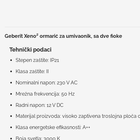
Geberit Xeno² ormarić za umivaonik, sa dve fioke
Tehnički podaci
Stepen zaštite: IP21
Klasa zaštite: II
Nominalni napon: 230 V AC
Mrežna frekvencija: 50 Hz
Radni napon: 12 V DC
Materijal proizvoda: visoko zaptivena troslojna ploča o
Klasa energetske efikasnosti: A++
Boja svetla: 3000 K