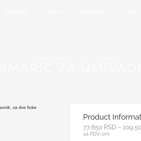
NASLOVNA
O NAMA
PRODAVNICA
BLOG
HOME
GEBERIT SANITARIJE I NAMEŠTAJ
GEBERIT XENO
RMARIĆ ZA UMIVAON
Product Informa
77,850
RSD
–
109,5
sa PDV-om