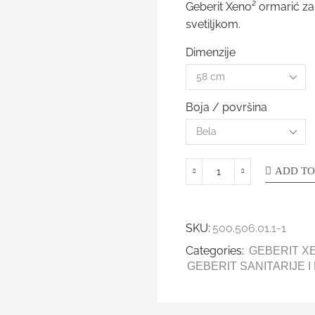
Geberit Xeno² ormarić za
svetiljkom.
Dimenzije
Boja / površina
ADD TO
SKU:
500.506.01.1-1
Categories:
GEBERIT X
GEBERIT SANITARIJE 