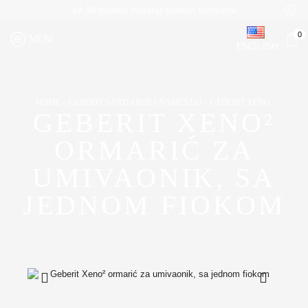
Mogućnost plaćanja platnim karticama
0
MENI
ENGLISH
HOME
GEBERIT SANITARIJE I NAMEŠTAJ
GEBERIT XENO
GEBERIT XENO²
ORMARIĆ ZA
UMIVAONIK, SA
JEDNOM FIOKOM