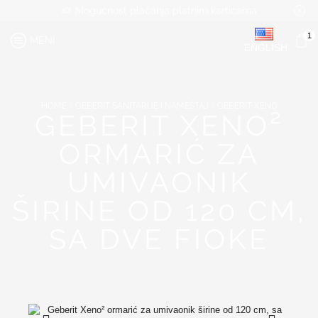
Mogućnost plaćanja platnim karticama
1
MENI
ENGLISH
HOME
GEBERIT SANITARIJE I NAMEŠTAJ
GEBERIT XENO
GEBERIT XENO²
ORMARIĆ ZA
UMIVAONIK
ŠIRINE OD 120 CM,
SA DVE FIOKE