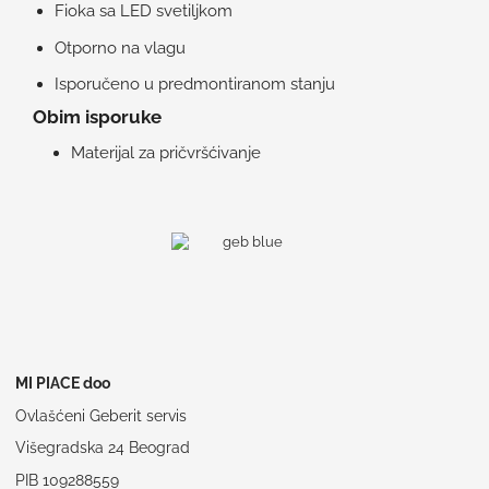
Fioka sa LED svetiljkom
Otporno na vlagu
Isporučeno u predmontiranom stanju
Obim isporuke
Materijal za pričvršćivanje
MI PIACE doo
Ovlašćeni Geberit servis
Višegradska 24 Beograd
PIB 109288559