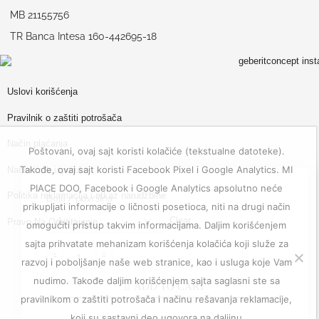
MB 21155756
TR Banca Intesa 160-442695-18
Uslovi korišćenja
Pravilnik o zaštiti potrošača
Način plaćanja
Poštovani, ovaj sajt koristi kolačiće (tekstualne datoteke).
Takođe, ovaj sajt koristi Facebook Pixel i Google Analytics. MI
Način i rok isporuke
PIACE DOO, Facebook i Google Analytics apsolutno neće
Politika reklamacija i otkaz narudžbine
Boja / površina
prikupljati informacije o ličnosti posetioca, niti na drugi način
Clear
Pravo Na Odustajanje
omogućiti pristup takvim informacijama. Daljim korišćenjem
sajta prihvatate mehanizam korišćenja kolačića koji služe za
razvoj i poboljšanje naše web stranice, kao i usluga koje Vam
nudimo. Takođe daljim korišćenjem sajta saglasni ste sa
ADD TO CART
pravilnikom o zaštiti potrošača i načinu rešavanja reklamacije,
koji su sastavni deo ugovora na daljinu