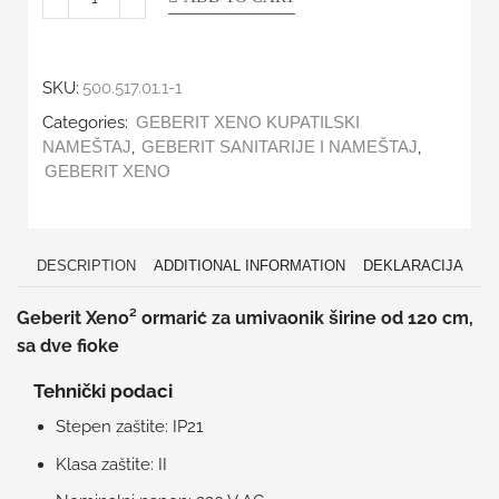
SKU:
500.517.01.1-1
Categories:
GEBERIT XENO KUPATILSKI
,
,
NAMEŠTAJ
GEBERIT SANITARIJE I NAMEŠTAJ
GEBERIT XENO
DESCRIPTION
ADDITIONAL INFORMATION
DEKLARACIJA
Geberit Xeno² ormarić za umivaonik širine od 120 cm,
sa dve fioke
Tehnički podaci
Stepen zaštite: IP21
Klasa zaštite: II