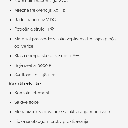
Nominalni napon: 230 V AC
Mrežna frekvencija: 50 Hz
Radni napon: 12 V DC
Potrošnja struje: 4 W
Materijal proizvoda: visoko zaptivena troslojna ploča
od iverice
Klasa energetske efikasnosti: A++
Boja svetla: 3000 K
Svetlosni tok: 480 lm
Karakteristike
Konzolni element
Sa dve fioke
Mehanizam za otvaranje sa aktiviranjem pritiskom
Fioka sa oblogom protiv proklizavanja