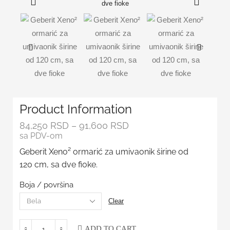
Product Information
84,250
RSD
–
91,600
RSD
sa PDV-om
Geberit Xeno² ormarić za umivaonik širine od
120 cm, sa dve fioke.
Boja / površina
Clear
ADD TO CART