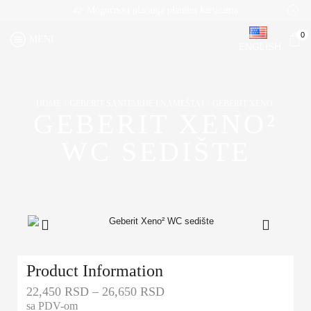
Mogućnost plaćanja platnim karticama
0
MENI
ENGLISH
HOME
GEBERIT SANITARIJE I NAMEŠTAJ
GEBERIT XENO
GEBERIT XENO²
WC SEDIŠTE
Product Information
22,450
RSD
–
26,650
RSD
sa PDV-om