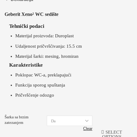
Geberit Xeno² WC sedište
Tehnički podaci
Materijal proizvoda: Duroplast
Udaljenost pričvršćivanja: 15.5 cm
Materijal šarki: mesing, hromiran
Karakteristike
Poklopac WC-a, preklapajući
Funkcija sporog spuštanja
Pričvršćenje odozgo
Šarka sa brzim
zatezanjem
Clear
SELECT
OPTIONS