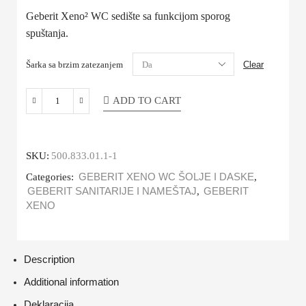
Geberit Xeno² WC sedište sa funkcijom sporog
spuštanja.
Šarka sa brzim zatezanjem
Clear
ADD TO CART
SKU:
500.833.01.1-1
Categories:
GEBERIT XENO WC ŠOLJE I DASKE
,
GEBERIT SANITARIJE I NAMEŠTAJ
,
GEBERIT
XENO
Description
Additional information
Deklaracija