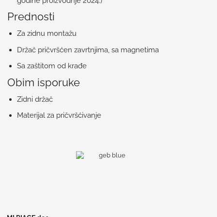
godine proizvodnje 2024.)
Prednosti
Za zidnu montažu
Držač pričvršćen zavrtnjima, sa magnetima
Sa zaštitom od krađe
Obim isporuke
Zidni držač
Materijal za pričvršćivanje