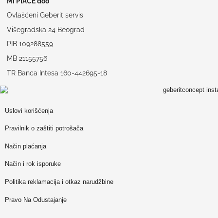
MI PIACE doo
Ovlašćeni Geberit servis
Višegradska 24 Beograd
PIB 109288559
MB 21155756
TR Banca Intesa 160-442695-18
Uslovi korišćenja
Pravilnik o zaštiti potrošača
Način plaćanja
Način i rok isporuke
Politika reklamacija i otkaz narudžbine
Pravo Na Odustajanje