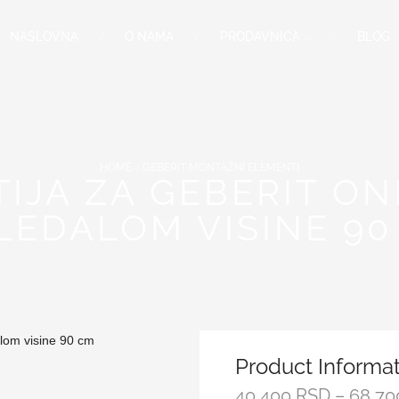
NASLOVNA
O NAMA
PRODAVNICA
BLOG
HOME
GEBERIT MONTAŽNI ELEMENTI
IJA ZA GEBERIT ON
LEDALOM VISINE 90
Product Informa
40,400
RSD
–
68,7