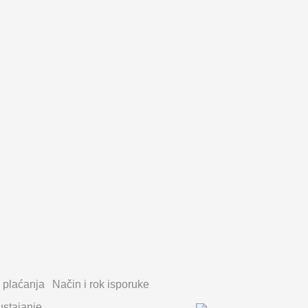
 plaćanja
Način i rok isporuke
stajanje