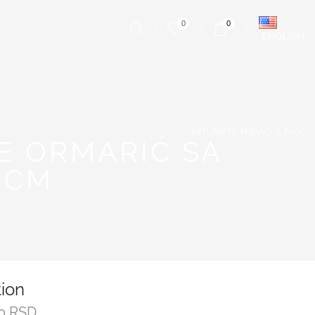
0
0
ENGLISH
RETURN TO PREVIOUS PAGE
E ORMARIĆ SA
 CM
tion
00
RSD