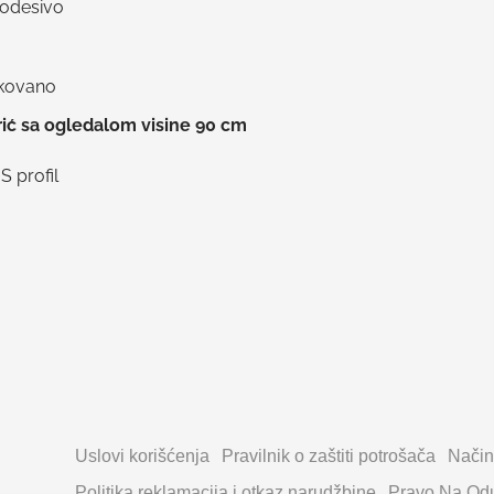
podesivo
nkovano
ić sa ogledalom visine 90 cm
S profil
Uslovi korišćenja
Pravilnik o zaštiti potrošača
Način
Politika reklamacija i otkaz narudžbine
Pravo Na Odu