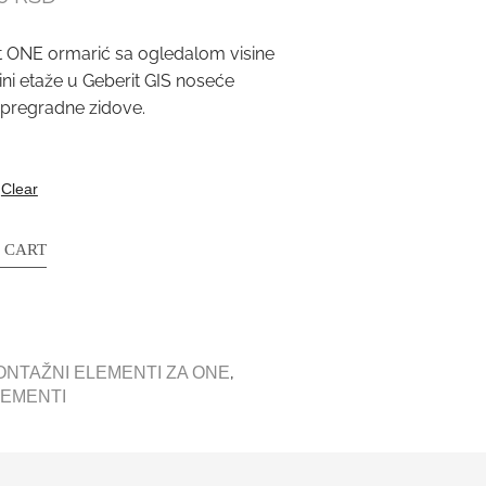
it ONE ormarić sa ogledalom visine
ini etaže u Geberit GIS noseće
i pregradne zidove.
Clear
 CART
,
ONTAŽNI ELEMENTI ZA ONE
LEMENTI